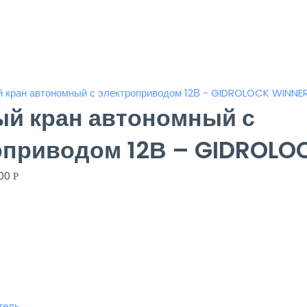
й кран автономный с
оприводом 12В – GIDROLO
.00
Р