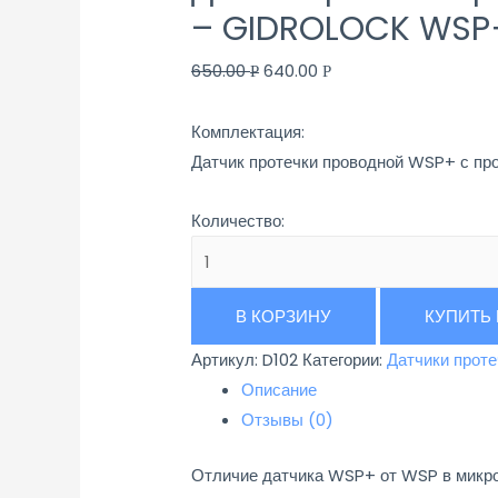
– GIDROLOCK WSP
650.00
640.00
Р
Р
Комплектация:
Датчик протечки проводной WSP+ с пр
Количество:
Количество
товара
Датчик
В КОРЗИНУ
КУПИТЬ 
протечки
Артикул:
D102
Категории:
Датчики проте
проводной
Описание
3м
Отзывы (0)
-
GIDROLOCK
Отличие датчика WSP+ от WSP в микр
WSP+