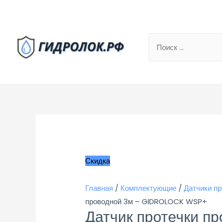
Search
for:
Скидка
Главная
/
Комплектующие
/
Датчики пр
проводной 3м – GIDROLOCK WSP+
Датчик протечки п