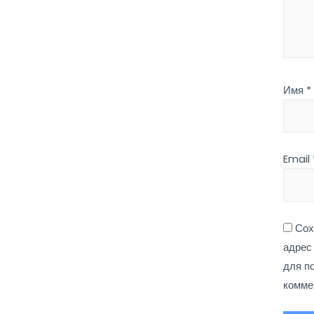
Имя
*
Email
Сох
адрес
для п
комме