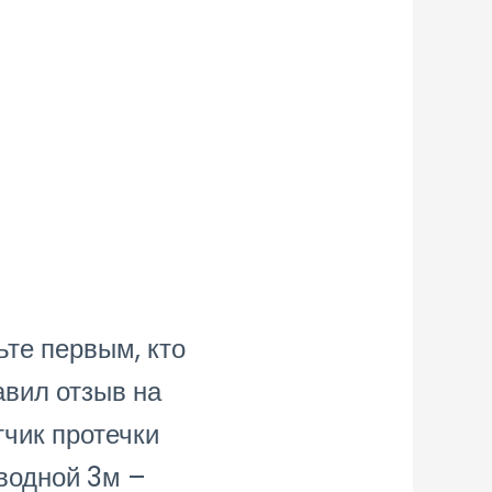
ьте первым, кто
авил отзыв на
тчик протечки
водной 3м –