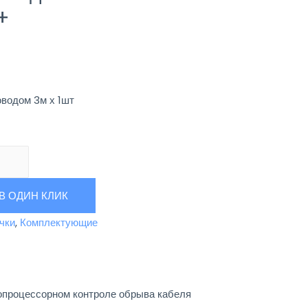
+
оводом 3м х 1шт
В ОДИН КЛИК
чки
,
Комплектующие
опроцессорном контроле обрыва кабеля