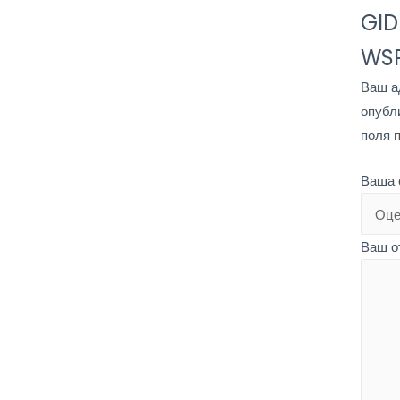
GI
WS
Ваш а
опубл
поля 
Ваша 
Ваш о