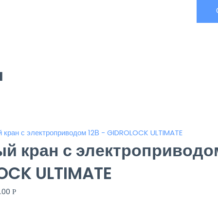
ы
й кран с электроприводом
OCK ULTIMATE
0.00
Р