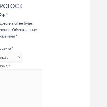
DROLOCK
P+”
дрес email не будет
икован.
Обязательные
помечены
*
оценка
*
тзыв
*