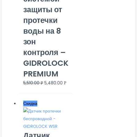
Внутренняя
(5)
защиты от
протечки
Входная резьба
1"
(2)
воды на 8
1/2"
(5)
зон
3/4"
(5)
контроля –
Выходная резьба
GIDROLOCK
1"
(2)
PREMIUM
1/2"
(5)
3/4"
(5)
5,510.00
5,480.00
Р
Р
Максимальное давление
40
(5)
Скидка
Максимальная рабочая температура
120
(5)
Датчик