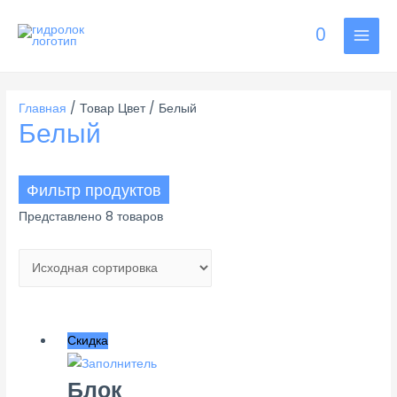
0
MAI
MEN
Главная
/ Товар Цвет / Белый
Белый
Фильтр продуктов
Представлено 8 товаров
Бренд
GIDROLOCK
(13)
Скидка
Страна-изготовитель
Китай
(1)
Блок