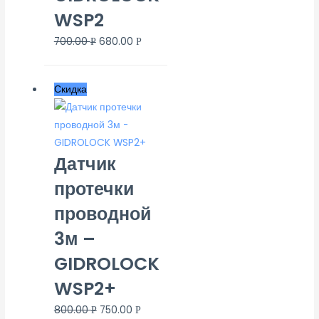
WSP2
700.00
680.00
Р
Р
Скидка
Датчик
протечки
проводной
3м –
GIDROLOCK
WSP2+
800.00
750.00
Р
Р